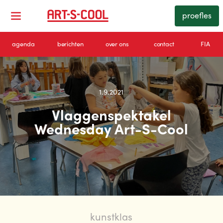
proefles
agenda
berichten
over ons
contact
FIA
1.9.2021
Vlaggenspektakel
Wednesday Art-S-Cool
kunstklas