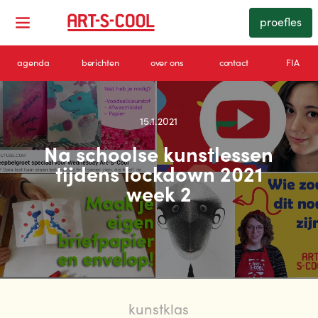
proefles
agenda
berichten
over ons
contact
FIA
15.1.2021
Na schoolse kunstlessen
tijdens lockdown 2021
week 2
kunstklas