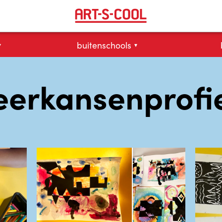
buitenschools
▾
▾
eerkansenprofi