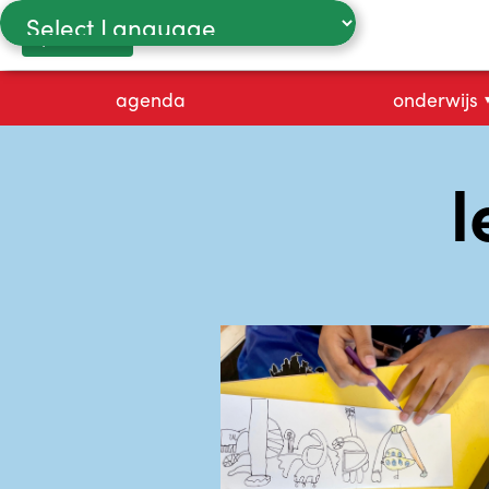
proefles
Powered by
agenda
onderwijs
l