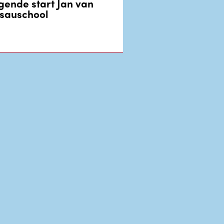
egende start Jan van
sauschool