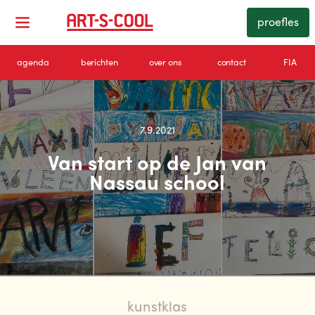
proefles
agenda
berichten
over ons
contact
FIA
7.9.2021
Van start op de Jan van
Nassau school
kunstklas