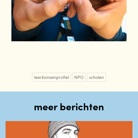
leerkansenprofiel
NPO
scholen
meer berichten