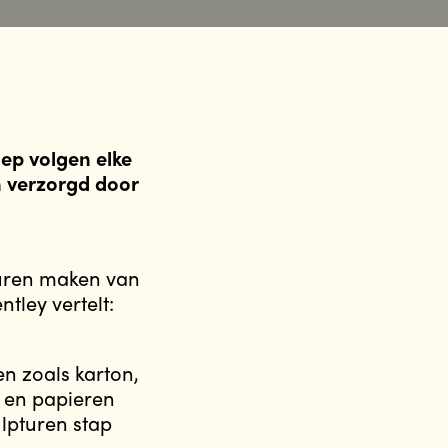
oep volgen elke
n verzorgd door
turen maken van
ley vertelt:
n zoals karton,
i en papieren
lpturen stap