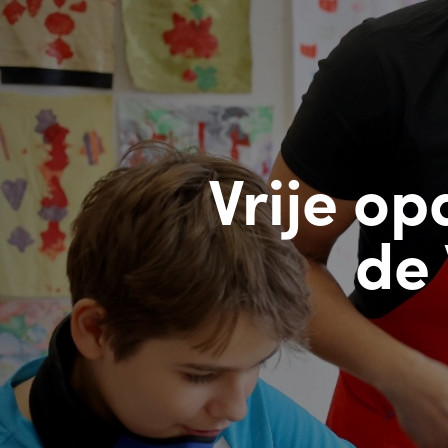
Vrije op
de