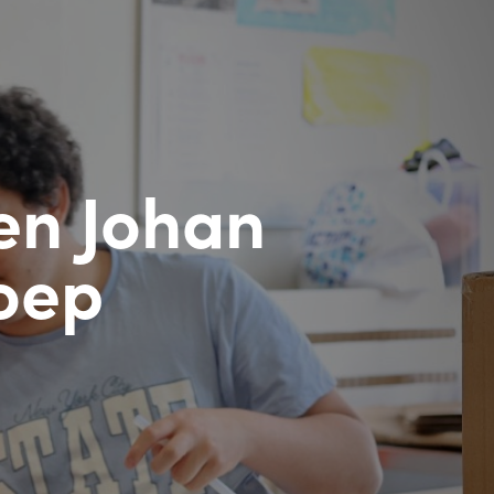
ren Johan
oep