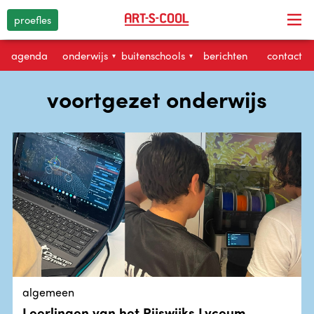
proefles
agenda
onderwijs
buitenschools
berichten
contact
▾
▾
voortgezet onderwijs
algemeen
Leerlingen van het Rijswijks Lyceum